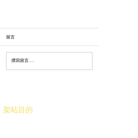
留言
撰寫留言......
全球永續發展協會：牽動公益，革
新產業，聯手政府，共創商務未來
​架站目的
協助GBRP
的會員，能更有效率的製作名片，
透過展示讓會員能對數位名片有一個構思．