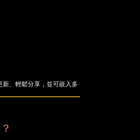
時更新、輕鬆分享，並可嵌入多
片？