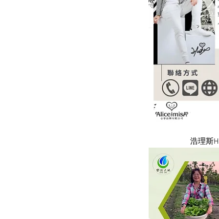
快速
浩理斯Ho