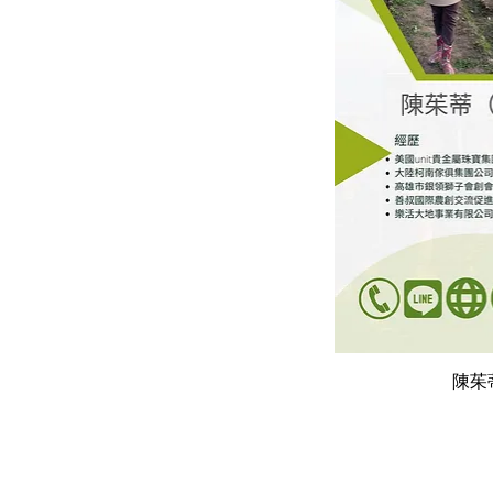
快速
陳茱