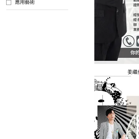
應用藝術
快速
姜繼