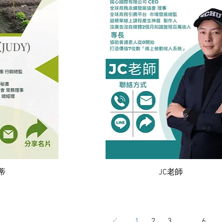
瀏覽
快速瀏覽
蒂
JC老師
1
2
3
...
6