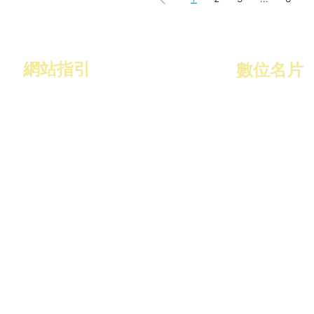
網站指引
​數位名片
作品集
關於數位名片
名片特色
關於
最新消息
Q&A
聯絡我們
Copyright © 2023, 全球商務引薦平台, All Rights Reserved