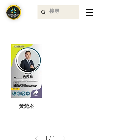
首頁
教育
黃菀崧
1
/
1