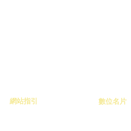
網站指引
​數位名片
作品集
關於數位名片
名片特色
關於