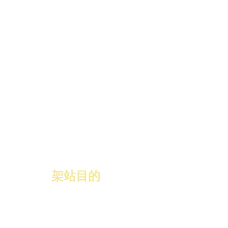
​架站目的
協助GBRP
的會員，能更有效率的