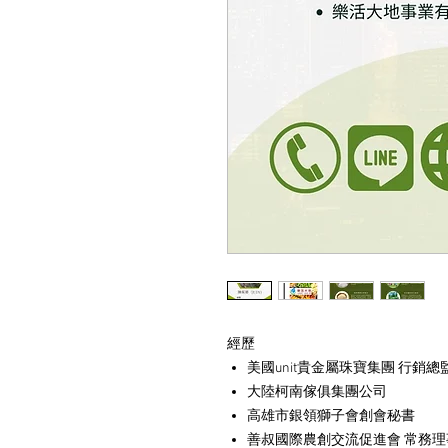
經歷
美國unit貴金屬珠寶集團 行銷總
大陸柯南傢俱集團公司
高雄市銀領獅子會創會秘書
善叔國際農創交流促進會 常務理