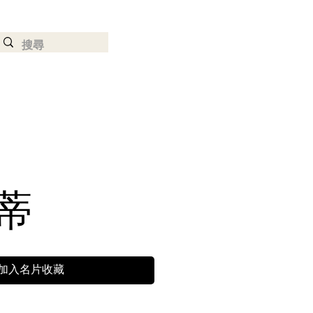
登入
蒂
加入名片收藏