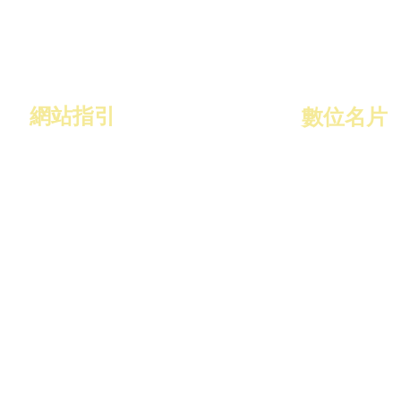
網站指引
​數位名片
作品集
關於數位名片
名片特色
關於
最新消息
Q&A
聯絡我們