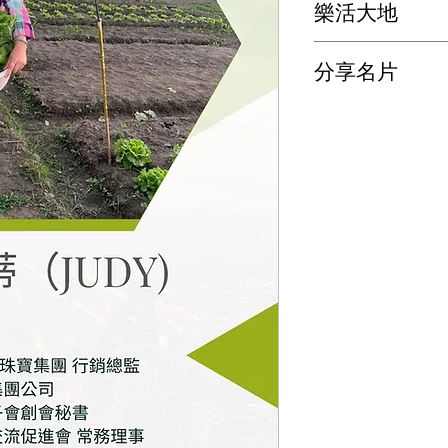
樂活大地
協助輔導農友
分享名片
無毒/友善/有機栽種
產業點線面串連交流
分享名片