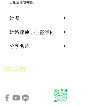
己創造無限可能。
經歷
國家核可護理師
經絡疏通，心靈淨化
NLP執行師改寫潛意識
國際自然療法執行師
深層震動療法可疏通經絡，類似清理高
分享名片
速公路或水管的堵塞，防止癌症、高血
壓等慢性病發生，並結合內心療癒，因
為信念有時也會影響健康
分享名片
​架站目的
協助GBRP
的會員，能更有效率的製作名片，
透過展示讓會員能對數位名片有一個構思．