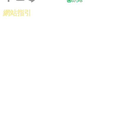
網站指引
作品集
關於
最新消息
聯絡我們
​數位名片
關於數位名片
名片特色
Q&A
​關於公司