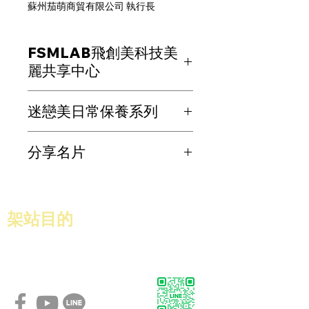
蘇州茄萌商貿有限公司 執行長
FSMLAB飛創美科技美
麗共享中心
以未來科技，帶你返回青春那一站。
迷戀美日常保養系列
打破傳統保養觀念
注入以礦物金科技打造的量子科技美容
簡單步驟持續使用
概念
分享名片
你將會驚喜發現,肌膚狀態有了前所未
讓你30分鐘就有感，3天就能變美
有的變化迷戀美,讓你重新迷戀上自己,
也讓人迷戀你
分享名片
​架站目的
協助GBRP
的會員，能更有效率的製作名片，
透過展示讓會員能對數位名片有一個構思．