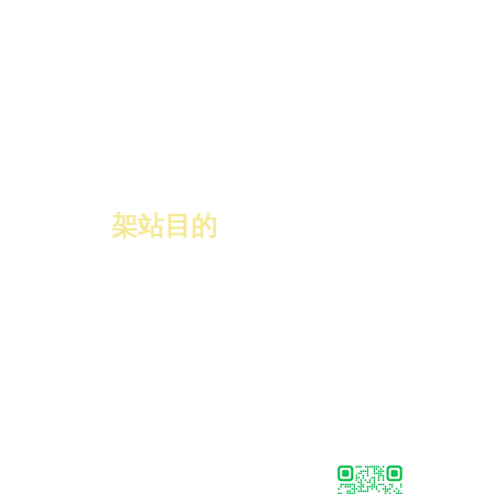
​架站目的
協助GBRP
的會員，能更有效率的
製作名片，透過展示讓會員能對數
位名片有一個構思．