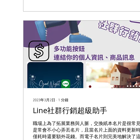
2023年3月2日
∙
1
分鐘
Line社群行銷超級助手
職場上為了拓展業務與人脈，交換紙本名片是很常
是常會不小心弄丟名片，且當名片上面的資料更新
僅耗時還要額外花錢。而電子名片則完美地解決了這