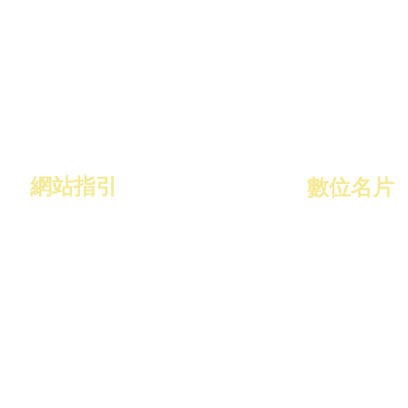
網站指引
​數位名片
作品集
關於數位名片
名片特色
關於
最新消息
Q&A
聯絡我們